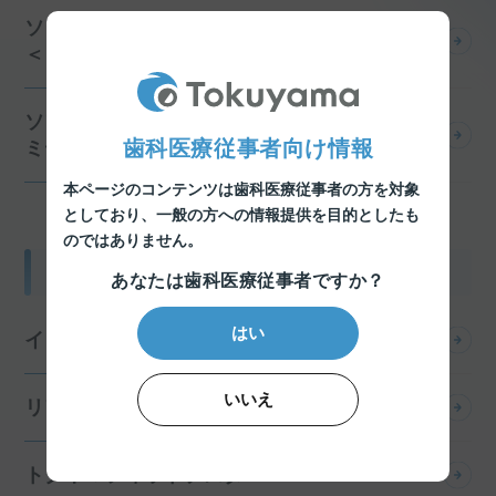
ソフリライナータフ
＜ミディアム＞
ソフリライナー
歯科医療従事者向け情報
ミディアムソフト
本ページのコンテンツは歯科医療従事者の方を対象
としており、
一般の方への情報提供を目的としたも
のではありません。
印象材
あなたは歯科医療従事者ですか？
はい
インプリンシス レギュラーチューブ セット
いいえ
リアルバイト
トクヤマフィットテスター