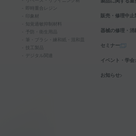
リベース・リライニング材
製品に関する重
即時重合レジン
販売・修理中止
印象材
知覚過敏抑制材料
器械の修理・消
予防・衛生用品
筆・ブラシ・練和紙・混和皿
セミナー
技工製品
デジタル関連
イベント・学会
お知らせ