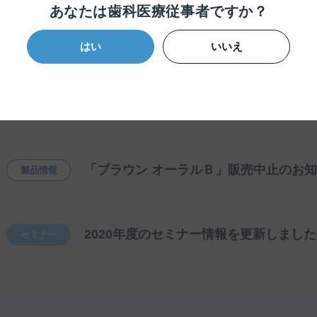
あなたは歯科医療従事者ですか？
ファール
製品情報
「
FAHL
コンポジット インスツルメント」
はい
いいえ
「トクヤマ ラテックスグローブ」販売
製品情報
「ブラウン オーラルＢ」販売中止のお
製品情報
2020年度のセミナー情報を更新しまし
セミナー