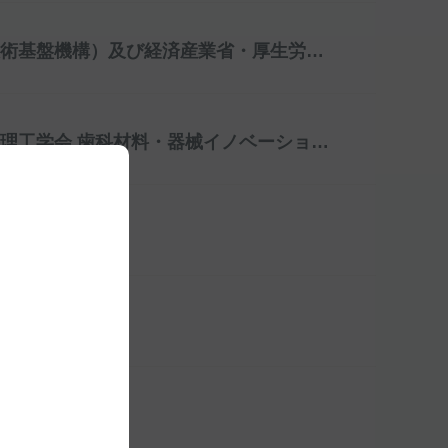
次亜塩素酸水に関するNITE（製品評価技術基盤機構）及び経済産業省・厚生労働省・消費者庁の報告を受けて
「ボンドマー ライトレス」が、日本歯科理工学会 歯科材料・器械イノベーション賞を受賞しました。
知らせ
、
知らせ