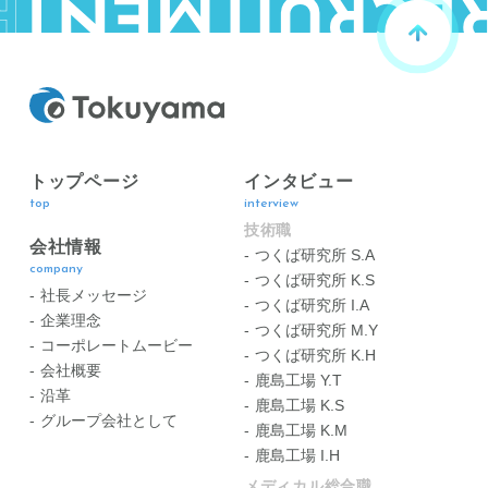
トップページ
インタビュー
top
interview
技術職
会社情報
つくば研究所 S.A
company
つくば研究所 K.S
社長メッセージ
つくば研究所 I.A
企業理念
つくば研究所 M.Y
コーポレートムービー
つくば研究所 K.H
会社概要
鹿島工場 Y.T
沿革
鹿島工場 K.S
グループ会社として
鹿島工場 K.M
鹿島工場 I.H
メディカル総合職