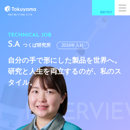
ENTRY
RECRUITING SITE
TECHNICAL JOB
S.A
つくば研究所
2016年入社
自分の手で形にした製品を世界へ。
研究と人生を両立するのが、
私のス
タイル。
INTERVI