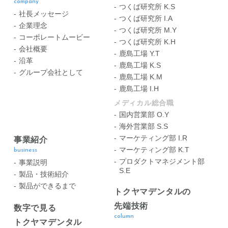
company
つくば研究所 K.S
社長メッセージ
つくば研究所 I.A
企業理念
つくば研究所 M.Y
コーポレートムービー
つくば研究所 K.H
会社概要
鹿島工場 Y.T
沿革
鹿島工場 K.S
グループ会社として
鹿島工場 K.M
鹿島工場 I.H
メディカル総合職
国内営業部 O.Y
海外営業部 S.S
マーケティング部 I.R
事業紹介
マーケティング部 K.T
business
プロダクトマネジメント部
事業説明
S.E
製品・技術紹介
製品ができるまで
トクヤマデンタルの
先端技術
数字で見る
column
トクヤマデンタル