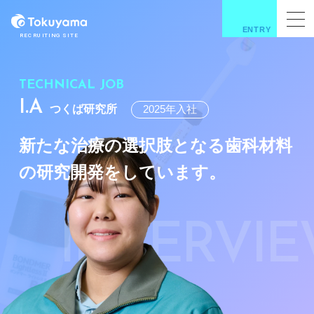
ENTRY
RECRUITING SITE
TECHNICAL JOB
I.A
つくば研究所
2025年入社
新たな治療の選択肢となる
歯科材料
の研究開発をしています。
INTERVI