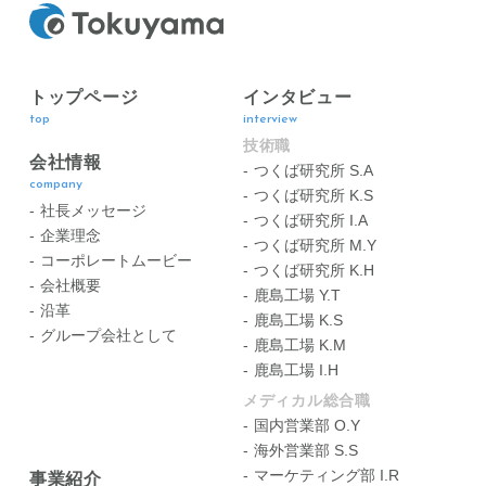
トップページ
インタビュー
top
interview
技術職
会社情報
つくば研究所 S.A
company
つくば研究所 K.S
社長メッセージ
つくば研究所 I.A
企業理念
つくば研究所 M.Y
コーポレートムービー
つくば研究所 K.H
会社概要
鹿島工場 Y.T
沿革
鹿島工場 K.S
グループ会社として
鹿島工場 K.M
鹿島工場 I.H
メディカル総合職
国内営業部 O.Y
海外営業部 S.S
マーケティング部 I.R
事業紹介