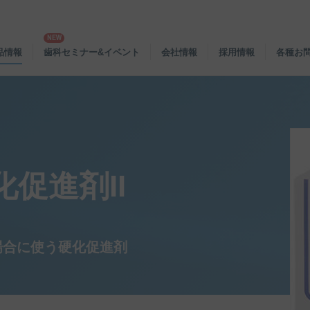
品情報
歯科セミナー&イベント
会社情報
採用情報
各種お
促進剤II
場合に使う硬化促進剤