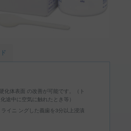
ード
硬化体表面 の改善が可能です。（ト
硬化途中に空気に触れたとき等）
リライニ ングした義歯を3分以上浸漬