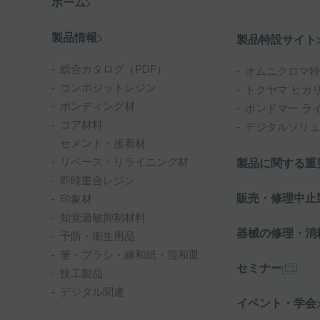
ホーム
製品情報
製品特設サイト
総合カタログ（PDF）
オムニクロマ特
コンポジットレジン
トクヤマ ヒカ
ボンディング材
ボンドマー ラ
コア材料
デジタルソリュ
セメント・接着材
リベース・リライニング材
製品に関する重
即時重合レジン
販売・修理中止
印象材
知覚過敏抑制材料
器械の修理・消
予防・衛生用品
筆・ブラシ・練和紙・混和皿
セミナー
技工製品
デジタル関連
イベント・学会