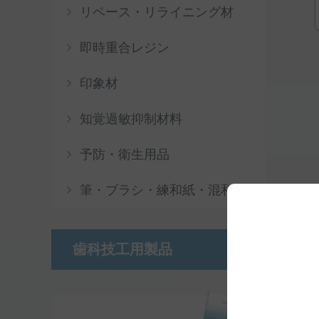
リベース・リライニング材
即時重合レジン
印象材
知覚過敏抑制材料
予防・衛生用品
筆・ブラシ・練和紙・混和皿
歯科技工用製品