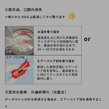
⑧筋形成、⼝腔内保持
※挿⼊から3分以上経過してから取り出す
or
⑨空気の遮断 ⑩最終硬化（光重合）
ポータライト以外を使⽤する場合は、エアーバリア材を使⽤するこ
と