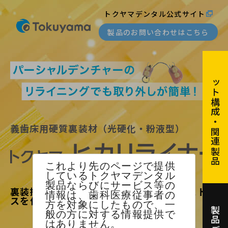
トクヤマデンタル公式サイト
製品のお問い合わせはこちら
セット構成・関連製品
義歯床用硬質裏装材（光硬化・粉液型）
これより先のページで提供
しているトクヤマデンタル
製品ならびにサービス等の
裏装操作における、歯科医と患者さんのストレ
情報は、歯科医療従事者の
スを低減します。
方を対象にしたもので、一
般の方に対する情報提供で
はありません。